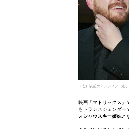
（左）以前のアンディ／（右
映画「マトリックス」
もトランスジェンダー
ォシャウスキー姉妹
と