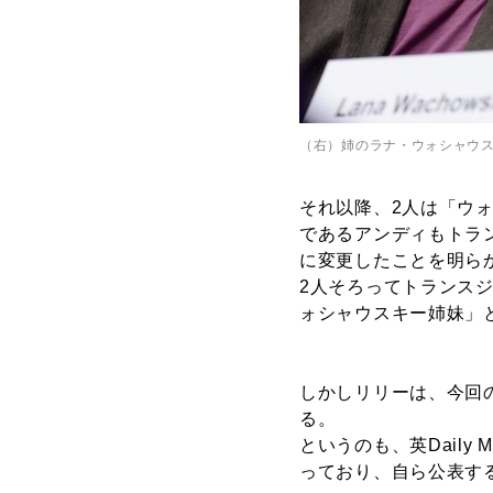
（右）姉のラナ・ウォシャウ
それ以降、2人は「ウ
であるアンディもトラ
に変更したことを明ら
2人そろってトランス
ォシャウスキー姉妹」
しかしリリーは、今回
る。
というのも、英Daily
っており、自ら公表す