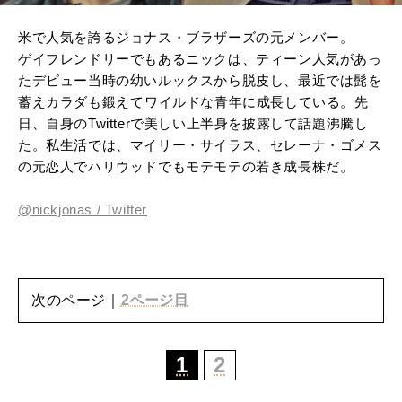
米で人気を誇るジョナス・ブラザーズの元メンバー。
ゲイフレンドリーでもあるニックは、ティーン人気があっ
たデビュー当時の幼いルックスから脱皮し、最近では髭を
蓄えカラダも鍛えてワイルドな青年に成長している。先
日、自身のTwitterで美しい上半身を披露して話題沸騰し
た。私生活では、マイリー・サイラス、セレーナ・ゴメス
の元恋人でハリウッドでもモテモテの若き成長株だ。
@
nickjonas
/ Twitter
次のページ｜
2ページ目
1
2