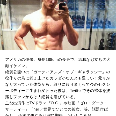
アメリカの俳優。身長188cmの長身で、温和な顔立ちの犬
顔イケメン。
絶賛公開中の
『ガーディアンズ・オブ・ギャラクシー』
の
役作りの為に鍛え上げたカラダがなんとも逞しい！元々か
なり太っていた体型から、絞りに絞りまくって今のセクシ
ーボディーに生まれ変わった彼は、Twitterでその裸体を披
露しファンからは大絶賛を浴びている。
主な出演作はTVドラマ『O.C.』や映画『ゼロ・ダーク・
サーティー』『her／世界でひとつの彼女』等、話題作ば
かり。 今後の更なる活躍に期待したいところだ。