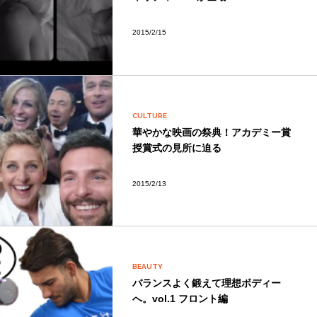
2015/2/15
CULTURE
華やかな映画の祭典！アカデミー賞
授賞式の見所に迫る
2015/2/13
BEAUTY
バランスよく鍛えて理想ボディー
へ。vol.1 フロント編