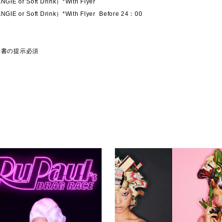
E or Soft Drink）*With Flyer
E or Soft Drink）*With Flyer
Before 24：00
明書の提示必須