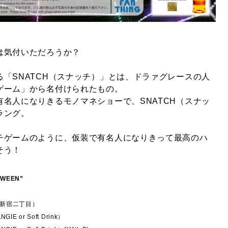
は気付いただろうか？
「SNATCH（スナッチ）」とは、ドラァグレースの人
ゲーム」から名付けられたもの。
名人になりきるモノマネショーで、SNATCH（スナッ
ラング。
チゲームのように、仮装で有名人になりきって最高のハ
そう！
OWEEN”
E（新宿二丁目）
IE or Soft Drink）