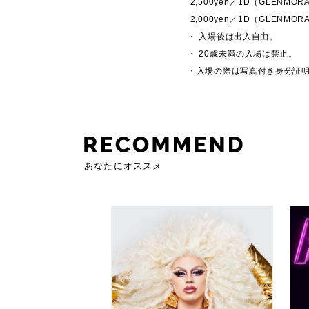
2,500yen／1D（GLENMORANGI
2,000yen／1D（GLENMORANGI
・ 入場後は出入自由。
・ 20歳未満の入場は禁止。
・入場の際は写真付き身分証
あなたにオススメ