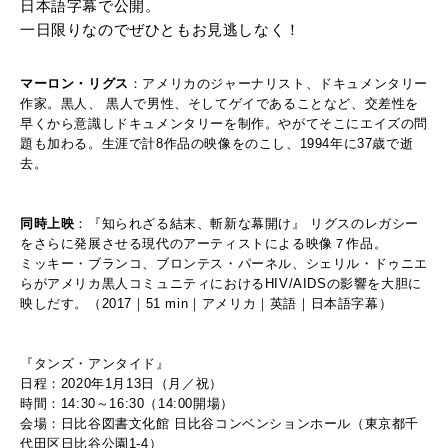
日本語字幕で公開。
一日限りなのでぜひともお見逃しなく！
マーロン・リグス
：アメリカのジャーナリスト、ドキュメンタリー
作家。黒人、 黒人で男性、そしてゲイであることなど、交差性を
早くから意識しドキュメンタリーを制作。やがてそこにエイズの問
題も加わる。生涯で計8作品の映像をのこし、1994年に37歳で逝
去。
同時上映
：『知られざる結末、斬新な幕開け』 リグスのレガシー
をさらに発展させる現代のアーティストによる映像７作品。
ミッキー・ブランコ、ブロンテス・パーネル、シェリル・ドゥニエ
らがアメリカ黒人コミュニティにおけるHIV/AIDSの影響を大胆に
映しだす。（2017｜51 min｜アメリカ｜英語｜日本語字幕）
『タンズ・アンタイド』
日程：2020年1月13日（月／祝）
時間：14:30～16:30（14:00開場）
会場：日比谷図書文化館 日比谷コンベンションホール（東京都千
代田区日比谷公園1-4）