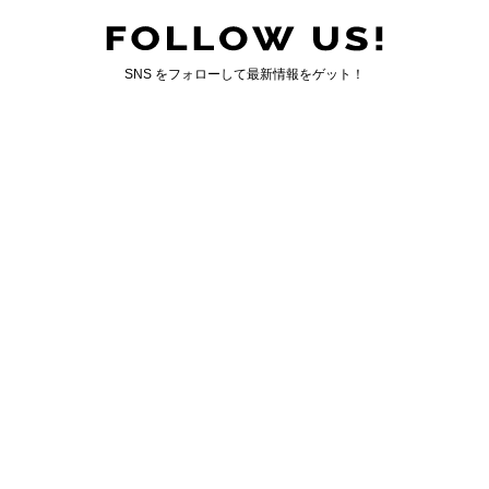
SNS をフォローして最新情報をゲット！
国内最大のゲイ向けWEBマガジン「ジェンクシー」
GENXY について
｜
お問い合わせ
運営会社情報
｜
広告掲載について
GENXY CO,.LTD. ALL RIGHT RESERVED.