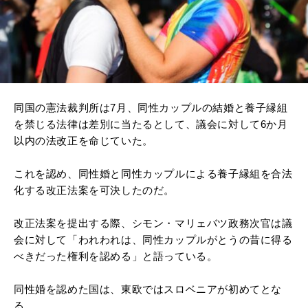
同国の憲法裁判所は7月、同性カップルの結婚と養子縁組
を禁じる法律は差別に当たるとして、議会に対して6か月
以内の法改正を命じていた。
これを認め、同性婚と同性カップルによる養子縁組を合法
化する改正法案を可決したのだ。
改正法案を提出する際、シモン・マリェバツ政務次官は議
会に対して「われわれは、同性カップルがとうの昔に得る
べきだった権利を認める」と語っている。
同性婚を認めた国は、東欧ではスロベニアが初めてとな
る。