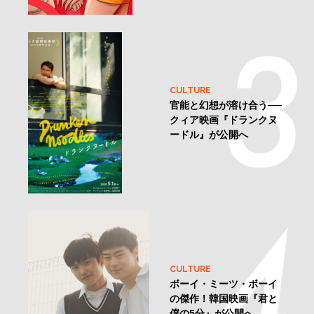
CULTURE
官能と幻想が溶け合う──
クィア映画『ドランクヌ
ードル』が公開へ
CULTURE
ボーイ・ミーツ・ボーイ
の傑作！韓国映画『君と
僕の5分』が公開へ