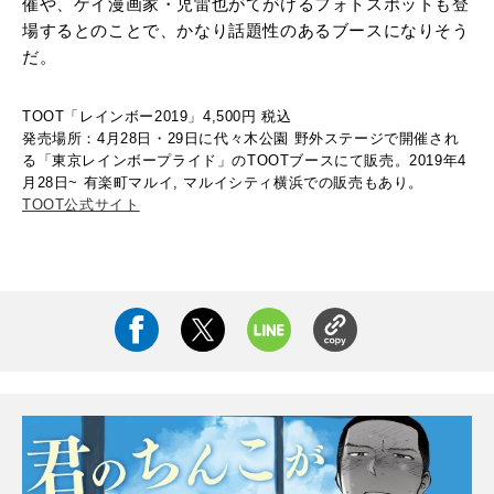
催や、ゲイ漫画家・児雷也がてがけるフォトスポットも登
場するとのことで、かなり話題性のあるブースになりそう
だ。
TOOT「レインボー2019」4,500円 税込
発売場所：4月28日・29日に代々木公園 野外ステージで開催され
る「東京レインボープライド」のTOOTブースにて販売。
2019
年
4
月
28
日
~
有楽町マルイ
,
マルイシティ横浜での販売もあり。
TOOT公式サイト