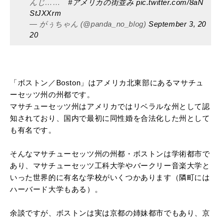
んじ……
#アメリカの街並み
pic.twitter.com/8aN
StJXXrm
— がぅちゃん (@panda_no_blog)
September 3, 20
20
「ボストン／Boston」はアメリカ北東部にあるマサチュ
ーセッツ州の州都です。
マサチューセッツ州はアメリカではリベラルな州として認
知されており、国内で最初に同性婚を合法化した州として
も有名です。
そんなマサチューセッツ州の州都・ボストンは学術都市で
あり、マサチューセッツ工科大学やバークリー音楽大学と
いった世界的に有名な学校がいくつかあります（隣町には
ハーバード大学もある）。
余談ですが、ボストンは実は京都の姉妹都市でもあり、京