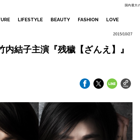
国内最大の
TURE
LIFESTYLE
BEAUTY
FASHION
LOVE
2015/10/27
竹内結子主演『残穢【ざんえ】』