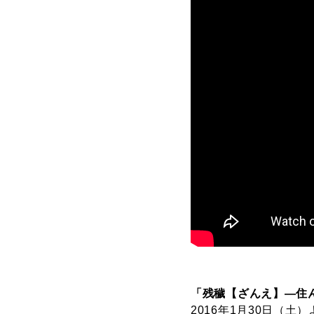
「残穢【ざんえ】—住
2016年1月30日（土