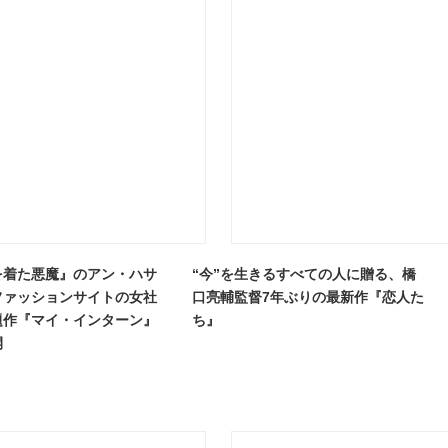
を着た悪魔』のアン・ハサ
“今”を生きるすべての人に贈る、橋
ファッションサイトの女社
口亮輔監督7年ぶりの最新作『恋人た
題作『マイ・インターン』
ち』
開