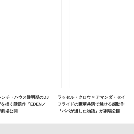
レンチ・ハウス黎明期のDJ
ラッセル・クロウ × アマンダ・セイ
を描く話題作『EDEN／
フライドの豪華共演で魅せる感動作
が劇場公開
『パパが遺した物語』が劇場公開