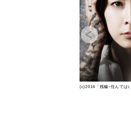
(c)2016「残穢−住んで