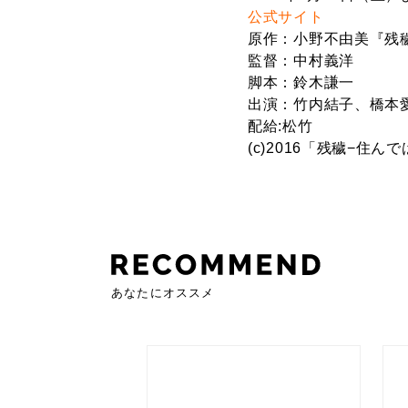
公式サイト
原作：小野不由美『残
監督：中村義洋
脚本：鈴木謙一
出演：竹内結子、橋本
配給:松竹
(c)2016「残穢−住
あなたにオススメ