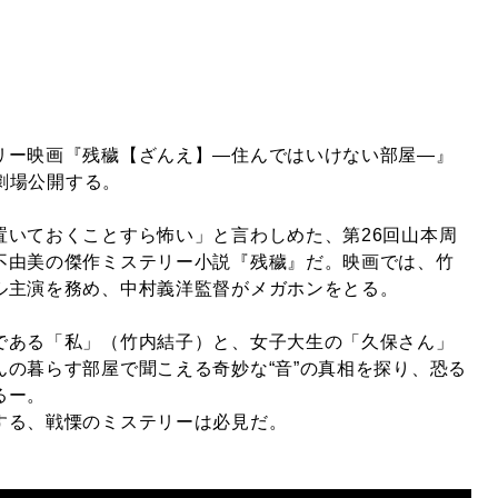
リー映画『残穢【ざんえ】—住んではいけない部屋—』
国劇場公開する。
置いておくことすら怖い」と言わしめた、第26回山本周
不由美の傑作ミステリー小説『残穢』だ。映画では、竹
ル主演を務め、中村義洋監督がメガホンをとる。
である「私」（竹内結子）と、女子大生の「久保さん」
んの暮らす部屋で聞こえる奇妙な“音”の真相を探り、恐る
るー。
する、戦慄のミステリーは必見だ。