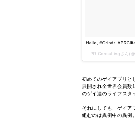
Hello, #Grindr. #PRClif
PR Consultingさん(
初めてのゲイアプリとし
展開され全世界会員数1
のゲイ達のライフスタ
それにしても、ゲイア
組むのは異例中の異例