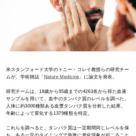
米スタンフォード大学のトニー・コレイ教授らの研究チー
ムが、学術雑誌
「
Nature Medicine
」
に論文を発表。
研究チームは、
18
歳から
95
歳までの
4263
名から得た血液
サンプルを用いて、血中のタンパク質のレベルを調べた。
人体に約
3000
種類ある血漿タンパク質を分析した結果、
年齢によって変化する1379種類を特定。
これらを調べると、タンパク質は
一定期間同じレベルを保
ち、ある一定のタイミングで急激に老化現象が起こること