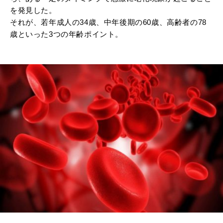
を発見した。
それが、若年成人の
34
歳、中年後期の
60
歳、高齢者の
78
歳といった3つの年齢ポイント。