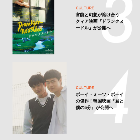
CULTURE
官能と幻想が溶け合う──
クィア映画『ドランクヌ
ードル』が公開へ
CULTURE
ボーイ・ミーツ・ボーイ
の傑作！韓国映画『君と
僕の5分』が公開へ