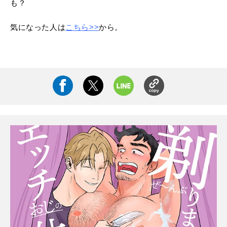
も？
気になった人は
こちら>>
から。