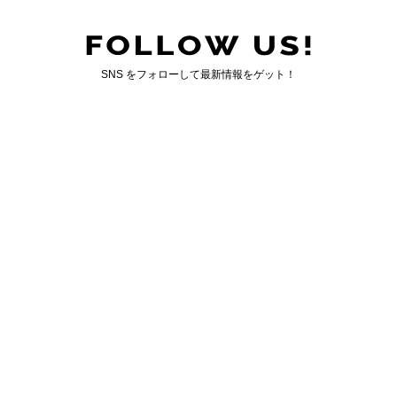
SNS をフォローして最新情報をゲット！
国内最大のゲイ向けWEBマガジン「ジェンクシー」
GENXY について
｜
お問い合わせ
運営会社情報
｜
広告掲載について
GENXY CO,.LTD. ALL RIGHT RESERVED.