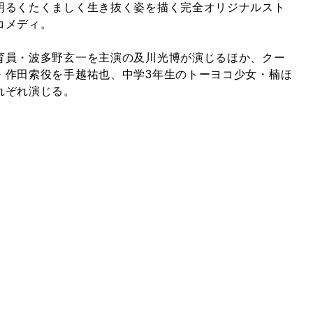
明るくたくましく生き抜く姿を描く完全オリジナルスト
コメディ。
育員・波多野玄一を主演の及川光博が演じるほか、クー
・作田索役を手越祐也、中学3年生のトーヨコ少女・楠ほ
れぞれ演じる。