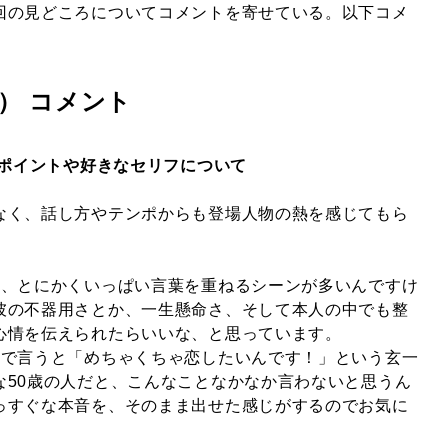
回の見どころについてコメントを寄せている。以下コメ
） コメント
たポイントや好きなセリフについて
なく、話し方やテンポからも登場人物の熱を感じてもら
。
は、とにかくいっぱい言葉を重ねるシーンが多いんですけ
彼の不器用さとか、一生懸命さ、そして本人の中でも整
心情を伝えられたらいいな、と思っています。
話で言うと「めちゃくちゃ恋したいんです！」という玄一
な50歳の人だと、こんなことなかなか言わないと思うん
っすぐな本音を、そのまま出せた感じがするのでお気に