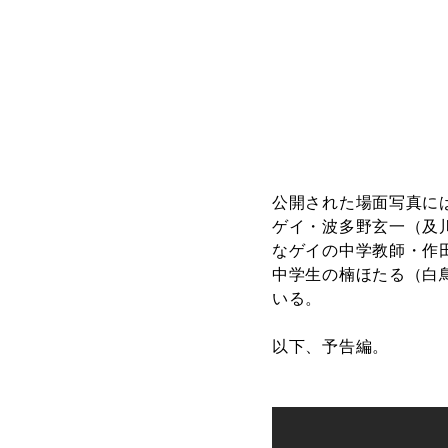
公開された場面写真に
ゲイ・波多野玄一（及
なゲイの中学教師・作
中学生の楠ほたる（白
いる。
以下、予告編。