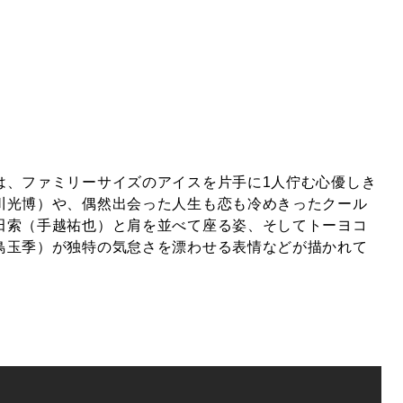
は、ファミリーサイズのアイスを片手に1人佇む心優しき
川光博）や、偶然出会った人生も恋も冷めきったクール
田索（手越祐也）と肩を並べて座る姿、そしてトーヨコ
鳥玉季）が独特の気怠さを漂わせる表情などが描かれて