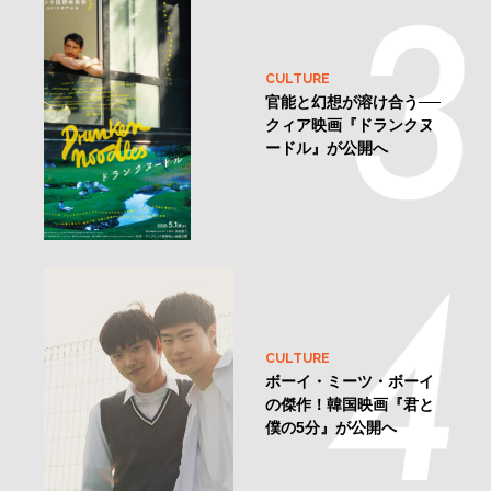
CULTURE
官能と幻想が溶け合う──
クィア映画『ドランクヌ
ードル』が公開へ
CULTURE
ボーイ・ミーツ・ボーイ
の傑作！韓国映画『君と
僕の5分』が公開へ