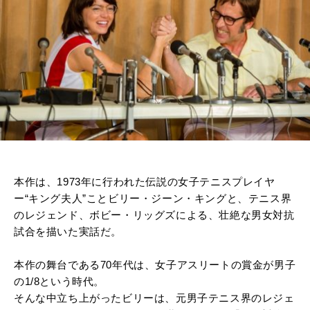
本作は、
1973
年に行われた伝説の女子テニスプレイヤ
ー“キング夫人”ことビリー・ジーン・キングと、テニス界
のレジェンド、ボビー・リッグズによる、壮絶な男女対抗
試合を描いた実話だ。
本作の舞台である
70
年代は、女子アスリートの賞金が男子
の
1/8
という時代。
そんな中立ち上がったビリーは、元男子テニス界のレジェ