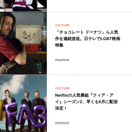
CULTURE
「チョコレート ドーナツ」ら人気
作を連続放送。日テレでLGBT映画
特集
2018/5/26
CULTURE
Netflixの人気番組『クィア・ア
イ』シーズン2、早くも6月に配信
決定！
2018/5/25