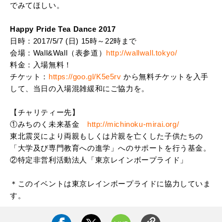
でみてほしい。
Happy Pride Tea Dance 2017
日時：2017/5/7 (日) 15時～22時まで
会場：Wall&Wall（表参道）
http://wallwall.tokyo/
料金：入場無料！
チケット：
https://goo.gl/K5e5rv
から無料チケットを入手
して、当日の入場混雑緩和にご協力を。
【チャリティー先】
①みちのく未来基金
http://michinoku-mirai.org/
東北震災により両親もしくは片親を亡くした子供たちの
「大学及び専門教育への進学」へのサポートを行う基金。
②特定非営利活動法人「東京レインボープライド」
＊このイベントは東京レインボープライドに協力していま
す。