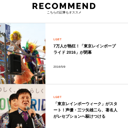
こちらの記事もオススメ
LGBT
7万人が熱狂！「東京レインボープ
ライド 2016」が閉幕
2016/5/9
LGBT
「東京レインボーウィーク」がスタ
ート！声優・三ツ矢雄二ら、著名人
がレセプションへ駆けつける