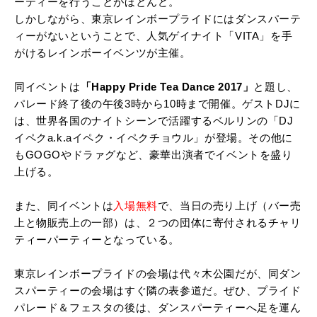
ーティーを行うことがほとんど。
しかしながら、東京レインボープライドにはダンスパーテ
ィーがないということで、人気ゲイナイト「VITA」を手
がけるレインボーイベンツが主催。
同イベントは
「Happy Pride Tea Dance 2017」
と題し、
パレード終了後の午後3時から10時まで開催。ゲストDJに
は、世界各国のナイトシーンで活躍するベルリンの「DJ
イペクa.k.aイペク・イペクチョウル」が登場。その他に
もGOGOやドラァグなど、豪華出演者でイベントを盛り
上げる。
また、同イベントは
入場無料
で、当日の売り上げ（バー売
上と物販売上の一部）は、２つの団体に寄付されるチャリ
ティーパーティーとなっている。
東京レインボープライドの会場は代々木公園だが、同ダン
スパーティーの会場はすぐ隣の表参道だ。ぜひ、プライド
パレード＆フェスタの後は、ダンスパーティーへ足を運ん