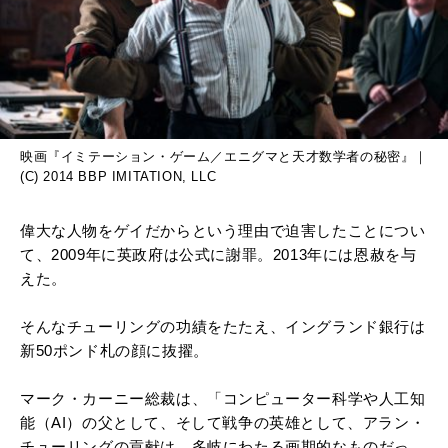
映画『イミテーション・ゲーム／エニグマと天才数学者の秘密』｜
(C) 2014 BBP IMITATION, LLC
偉大な人物をゲイだからという理由で迫害したことについ
て、2009年に英政府は公式に謝罪。2013年には恩赦を与
えた。
そんなチューリングの功績をたたえ、イングランド銀行は
新50ポンド札の顔に抜擢。
マーク・カーニー総裁は、「コンピューター科学や人工知
能（AI）の父として、そして戦争の英雄として、アラン・
チューリングの貢献は、多岐にわたる画期的なものだっ