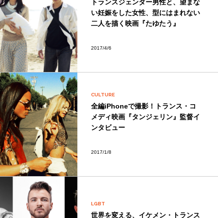
トランスジェンダー男性と、望まな
い妊娠をした女性、型にはまれない
二人を描く映画『たゆたう』
2017/4/6
CULTURE
全編iPhoneで撮影！トランス・コ
メディ映画『タンジェリン』監督イ
ンタビュー
2017/1/8
LGBT
世界を変える、イケメン・トランス