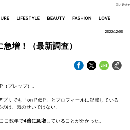
国内最大の
TURE
LIFESTYLE
BEAUTY
FASHION
LOVE
2022/12/08
倍に急増！（最新調査）
EP（プレップ）。
アプリでも「on PrEP」とプロフィールに記載している
るのは、気のせいではない。
、ここ数年で
4倍に急増
していることが分かった。