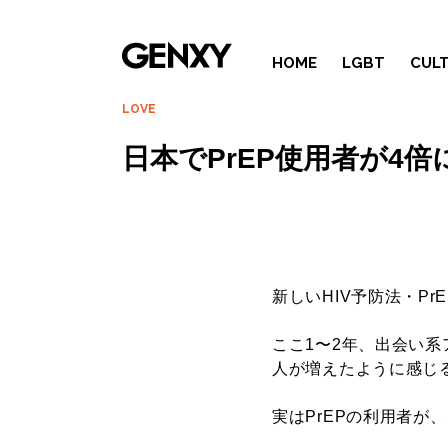
HOME
LGBT
CUL
LOVE
日本でPrEP使用者が4
新しいHIV予防法・Pr
ここ1〜2年、出会い系
人が増えたように感じ
実はPrEPの利用者が