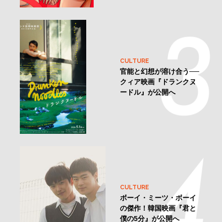
CULTURE
官能と幻想が溶け合う──
クィア映画『ドランクヌ
ードル』が公開へ
CULTURE
ボーイ・ミーツ・ボーイ
の傑作！韓国映画『君と
僕の5分』が公開へ