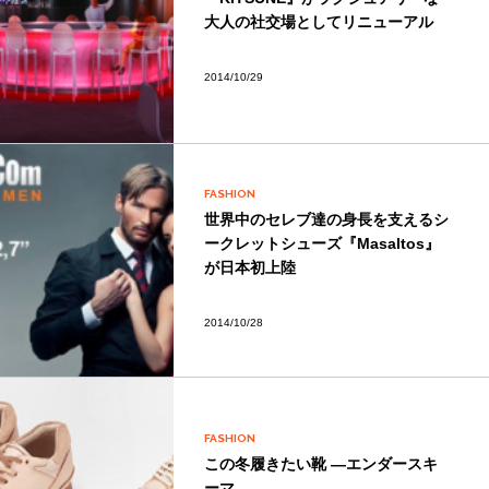
大人の社交場としてリニューアル
2014/10/29
FASHION
世界中のセレブ達の身長を支えるシ
ークレットシューズ『Masaltos』
が日本初上陸
2014/10/28
FASHION
この冬履きたい靴 ―エンダースキ
ーマ―