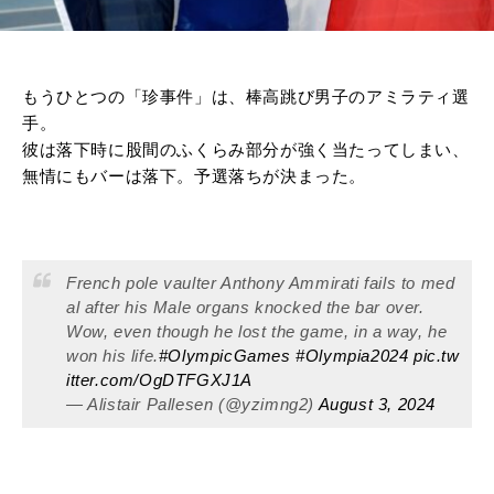
もうひとつの「珍事件」は、棒高跳び男子のアミラティ選
手。
彼は落下時に股間のふくらみ部分が強く当たってしまい、
無情にもバーは落下。予選落ちが決まった。
French pole vaulter Anthony Ammirati fails to med
al after his Male organs knocked the bar over.
Wow, even though he lost the game, in a way, he
won his life.
#OlympicGames
#Olympia2024
pic.tw
itter.com/OgDTFGXJ1A
— Alistair Pallesen (@yzimng2)
August 3, 2024