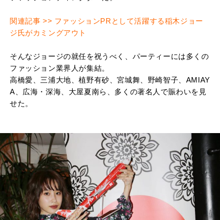
関連記事 >> ファッションPRとして活躍する稲木ジョー
ジ氏がカミングアウト
そんなジョージの就任を祝うべく、パーティーには多くの
ファッション業界人が集結。
高橋愛、三浦大地、植野有砂、宮城舞、野崎智子、AMIAY
A、広海・深海、大屋夏南ら、多くの著名人で賑わいを見
せた。