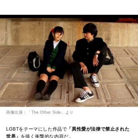
画像出展：「The Other Side」より
LGBTをテーマにした作品で
「異性愛が法律で禁止された
世界」
を描く衝撃的な内容だ。