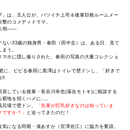
ブ」は、主人公が、バツイチ上司＆後輩巨根ルームメー
衝撃のコメディドラマ。
引用――
テない33歳の独身男・春田（田中圭）は、ある日、見て
しまう。
スマホに隠し撮りされた、春田の写真の大量コレクショ
。更に、ビビる春田に黒澤はトイレで壁ドンし、「好きで
!!
同居している後輩・長谷川幸也(落合モトキ)に相談する
る窮地を招くハメに…。
風呂場で壁ドン、
「先輩が巨乳好きなのは知っていま
メですか？」
と迫ってきたのだ！
は気になる同期・湊あすか（宮澤佐江）に協力を要請。