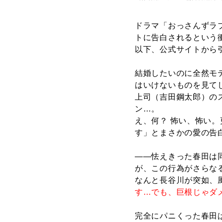
ドラマ「おっさんずラ
トに告白されるという
以下、公式サイトから
結婚したいのに全然モ
はいけないものを見て
上司（吉田鋼太郎）の
ン…。
え、何？ 怖い、怖い
す」とまさかの愛の告白
――怯えきった春田は
が、この行為がさらな
なんと長谷川が突如、
す…でも、巨根じゃダ
完全にパニくった春田