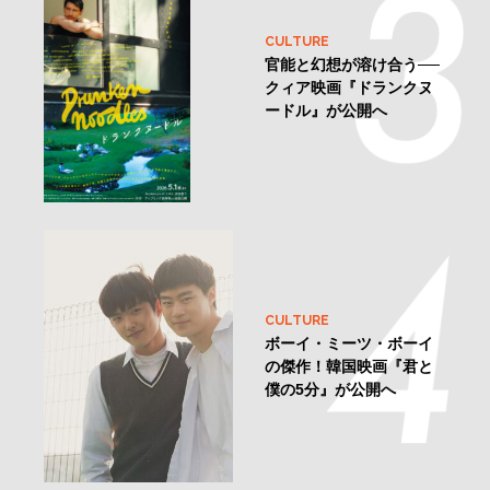
CULTURE
官能と幻想が溶け合う──
クィア映画『ドランクヌ
ードル』が公開へ
CULTURE
ボーイ・ミーツ・ボーイ
の傑作！韓国映画『君と
僕の5分』が公開へ