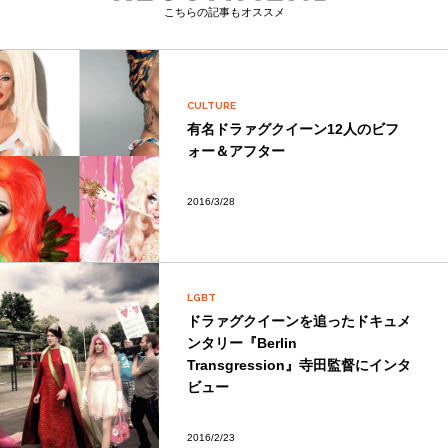
こちらの記事もオススメ
CULTURE
有名ドラァグクイーン12人のビフ
ォー＆アフター
2016/3/28
LGBT
ドラァグクイーンを追ったドキュメ
ンタリー『Berlin
Transgression』寺田監督にインタ
ビュー
2016/2/23