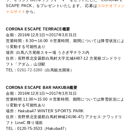
SCAPE PACK」をプレゼントいたします。 応募は
コロナオフィシ
ャルサイト
から。
CORONA ESCAPE TERRACE
概要
会期：2016年12月1日〜2017年3月31日
営業時間：8:30〜16:00 ※営業時間、期間については降雪状況によ
り変動する可能性あり
場所 :白馬八方尾根スキー場 うさぎ平テラス内
住所：長野県北安曇郡白馬村大字北城4487-12 方尾根ゴンドラリ
フト「アダム」山頂駅
TEL：
0261-72-3280
（白馬観光開発）
CORONA ESCAPE BAR HAKUBA
概要
会期：2016年12月1日〜2017年3月31日
営業時間:11:00〜15:00 ※営業時間、期間については降雪状況によ
り変動する可能性あり
場所：Hakuba47 WINTER SPORTS PARK
住所：長野県北安曇郡白馬村神城24196-47) アクセス:クワッドリ
フト LineC 降り場前
TEL：0120-75-3533（Hakuba47）