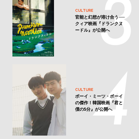
CULTURE
官能と幻想が溶け合う──
クィア映画『ドランクヌ
ードル』が公開へ
CULTURE
ボーイ・ミーツ・ボーイ
の傑作！韓国映画『君と
僕の5分』が公開へ