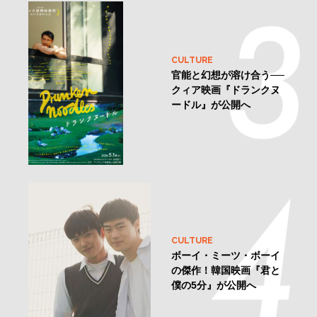
CULTURE
官能と幻想が溶け合う──
クィア映画『ドランクヌ
ードル』が公開へ
CULTURE
ボーイ・ミーツ・ボーイ
の傑作！韓国映画『君と
僕の5分』が公開へ