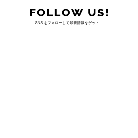
SNS をフォローして最新情報をゲット！
国内最大のゲイ向けWEBマガジン「ジェンクシー」
GENXY について
｜
お問い合わせ
運営会社情報
｜
広告掲載について
GENXY CO,.LTD. ALL RIGHT RESERVED.