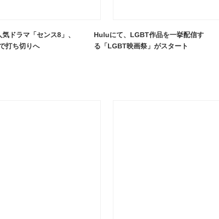
xの人気ドラマ「センス8」、
Huluにて、LGBT作品を一挙配信す
2で打ち切りへ
る「LGBT映画祭」がスタート