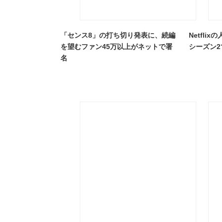
「センス8」の打ち切り発表に、続編
Netfli
を望むファン45万以上がネットで署
シーズン
名