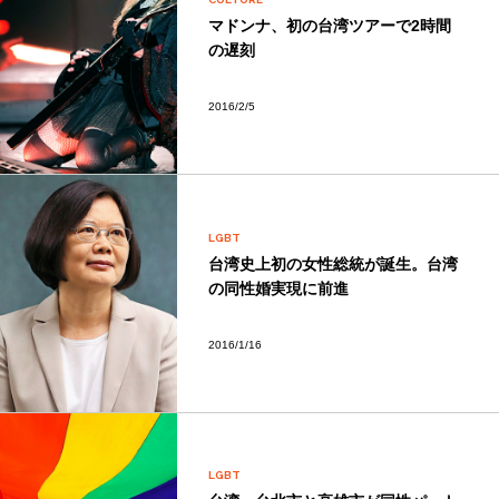
マドンナ、初の台湾ツアーで2時間
の遅刻
2016/2/5
LGBT
台湾史上初の女性総統が誕生。台湾
の同性婚実現に前進
2016/1/16
LGBT