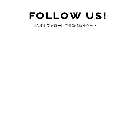
SNS をフォローして最新情報をゲット！
国内最大のゲイ向けWEBマガジン「ジェンクシー」
GENXY について
｜
お問い合わせ
運営会社情報
｜
広告掲載について