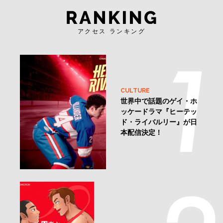
アクセス ランキング
CULTURE
世界中で話題のゲイ・ホ
ッケードラマ『ヒーテッ
ド・ライバルリー』が日
本配信決定！