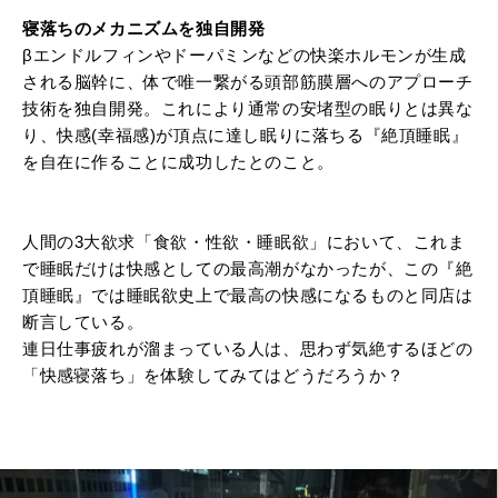
寝落ちのメカニズムを独自開発
βエンドルフィンやドーパミンなどの快楽ホルモンが生成
される脳幹に、体で唯一繋がる頭部筋膜層へのアプローチ
技術を独自開発。これにより通常の安堵型の眠りとは異な
り、快感(幸福感)が頂点に達し眠りに落ちる『絶頂睡眠』
を自在に作ることに成功したとのこと。
人間の3大欲求「食欲・性欲・睡眠欲」において、これま
で睡眠だけは快感としての最高潮がなかったが、この『絶
頂睡眠』では睡眠欲史上で最高の快感になるものと同店は
断言している。
連日仕事疲れが溜まっている人は、思わず気絶するほどの
「快感寝落ち」を体験してみてはどうだろうか？