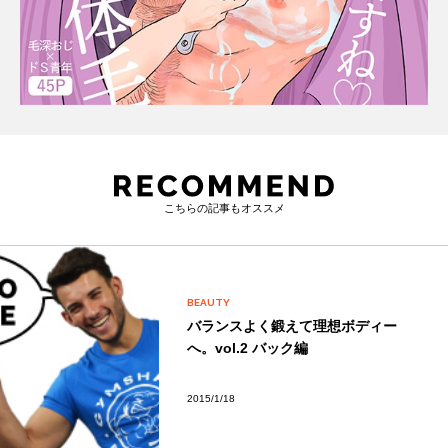
こちらの記事もオススメ
BEAUTY
バランスよく鍛えて理想ボディー
へ。vol.2 バック編
2015/1/18