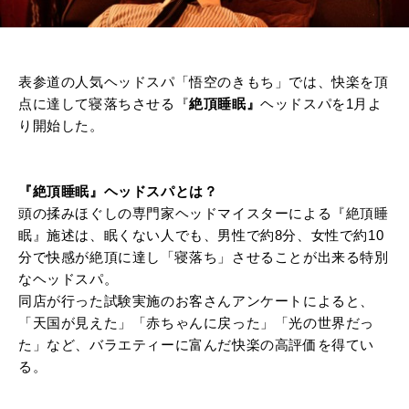
表参道の人気ヘッドスパ「悟空のきもち」では、快楽を頂
点に達して寝落ちさせる『
絶頂睡眠』
ヘッドスパを1月よ
り開始した。
『絶頂睡眠』ヘッドスパとは？
頭の揉みほぐしの専門家ヘッドマイスターによる『絶頂睡
眠』施述は、眠くない人でも、男性で約8分、女性で約10
分で快感が絶頂に達し「寝落ち」させることが出来る特別
なヘッドスパ。
同店が行った試験実施のお客さんアンケートによると、
「天国が見えた」「赤ちゃんに戻った」「光の世界だっ
た」など、バラエティーに富んだ快楽の高評価を得てい
る。