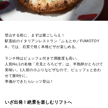
登山する前に、まずは腹ごしらえ！
駅直結のイタリアンレストラン「ふもとや／FUMOTOY
A」では、石窯で焼く本格ピザが楽しめる。
ランチ時はビュッフェ付きで満腹度も高い。
人気No.1の名物「月見とろろピザ」は、半熟卵がとろけて
美味い。1人前の小ぶりなピザなので、ビュッフェと合わ
せて腹8分に。
準備ができたらレッツ登山！
いざ出発！絶景を楽しむリフトへ