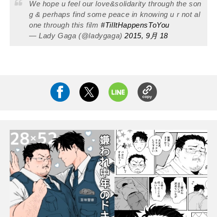
We hope u feel our love&solidarity through the son
g & perhaps find some peace in knowing u r not al
one through this film
#TilItHappensToYou
— Lady Gaga (@ladygaga)
2015, 9月 18