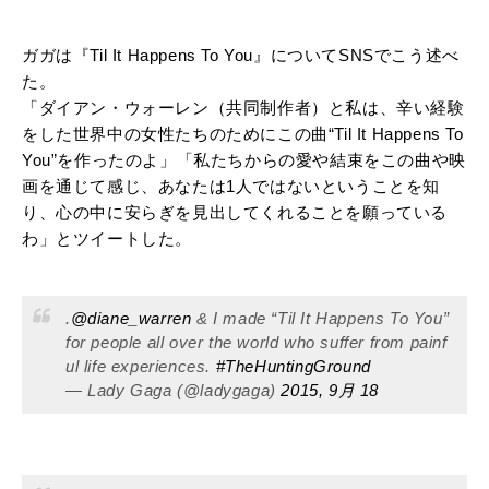
ガガは『Til It Happens To You』についてSNSでこう述べ
た。
「ダイアン・ウォーレン（共同制作者）と私は、辛い経験
をした世界中の女性たちのためにこの曲“Til It Happens To
You”を作ったのよ」「私たちからの愛や結束をこの曲や映
画を通じて感じ、あなたは1人ではないということを知
り、心の中に安らぎを見出してくれることを願っている
わ」とツイートした。
.
@diane_warren
& I made “Til It Happens To You”
for people all over the world who suffer from painf
ul life experiences.
#TheHuntingGround
— Lady Gaga (@ladygaga)
2015, 9月 18