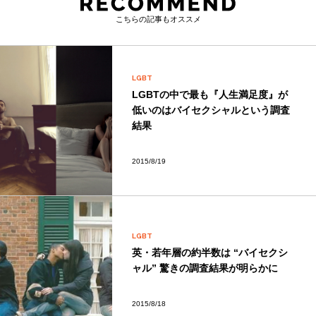
こちらの記事もオススメ
LGBT
LGBTの中で最も『人生満足度』が
低いのはバイセクシャルという調査
結果
2015/8/19
LGBT
英・若年層の約半数は “バイセクシ
ャル” 驚きの調査結果が明らかに
2015/8/18