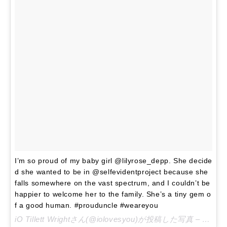
I’m so proud of my baby girl @lilyrose_depp. She decide
d she wanted to be in @selfevidentproject because she
falls somewhere on the vast spectrum, and I couldn’t be
happier to welcome her to the family. She’s a tiny gem o
f a good human. #prouduncle #weareyou
iO Tillett Wrightさん(@iolovesyou)が投稿した写真 –
2015 