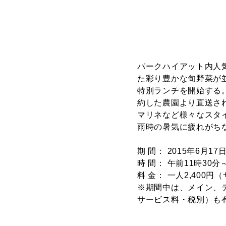
パークハイアット内人
た彩り豊かな旬野菜が
特別ランチを開始する
約した農園より直送さ
マリネなど様々なスタ
雨時の暑気に疲れがち
期 間： 2015年6月
時 間： 午前11時30分
料 金： 一人2,400
※期間中は、メイン、デ
サービス料・税別）も