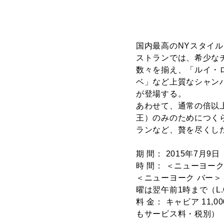
国内最高のNYスタイル
ストランでは、希少な
数々を揃え、「ルイ・
ベ」など上質なシャン
が登場する。
あわせて、通常の倍以
王）のみのためにつく
ランなど、贅を尽くし
期 間： 2015年7月9
時 間： ＜ニューヨーク
＜ニューヨーク バー＞ 
曜は翌午前1時まで（L.O
料 金： キャビア 11,
もサービス料・税別）