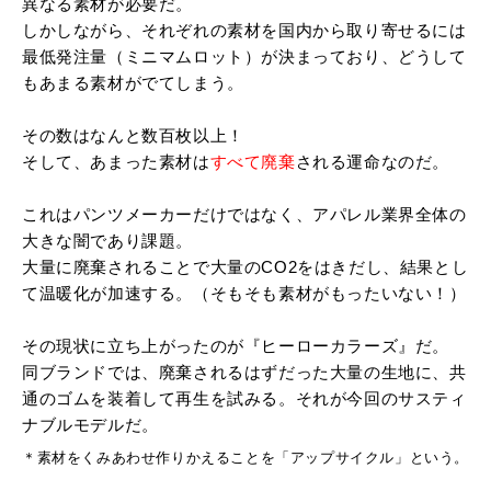
異なる素材が必要だ。
しかしながら、それぞれの素材を国内から取り寄せるには
最低発注量（ミニマムロット）が決まっており、どうして
もあまる素材がでてしまう。
その数はなんと数百枚以上！
そして、あまった素材は
すべて廃棄
される運命なのだ。
これはパンツメーカーだけではなく、アパレル業界全体の
大きな闇であり課題。
大量に廃棄されることで大量の
CO2
をはきだし、結果とし
て温暖化が加速する。（そもそも素材がもったいない！）
その現状に立ち上がったのが『ヒーローカラーズ』だ。
同ブランドでは、廃棄されるはずだった大量の生地に、共
通のゴムを装着して再生を試みる。それが今回のサスティ
ナブルモデルだ。
＊素材をくみあわせ作りかえることを「アップサイクル」という。