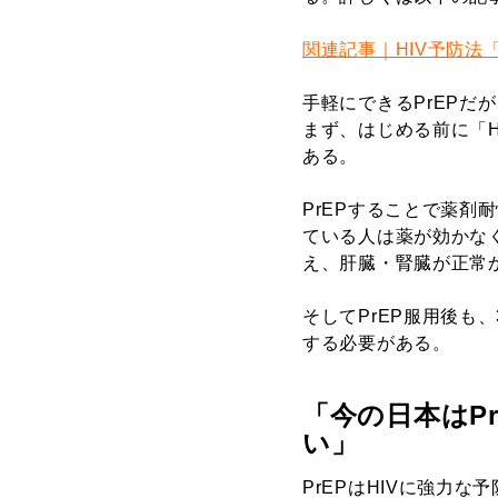
関連記事｜HIV予防法
手軽にできるPrEPだ
まず、はじめる前に「
ある。
PrEPすることで薬剤
ている人は薬が効かな
え、肝臓・腎臓が正常
そしてPrEP
服用後も、
する必要がある。
「今の日本はP
い」
PrEPはHIVに強力