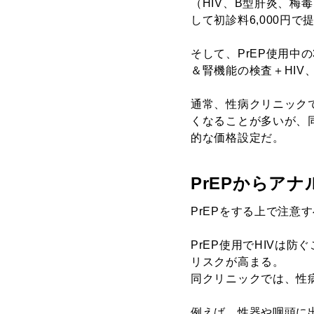
（HIV、B型肝炎、梅
して初診料6,000円
そして、PrEP使用中
＆腎機能の検査＋HIV
通常、性病クリニック
くなることが多いが、同
的な価格設定だ。
PrEPからア
PrEPをする上で注意
PrEP使用でHIVは
リスクが高まる。
同クリニックでは、性
例えば、性器や咽頭に