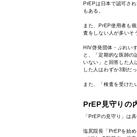
PrEPは日本で認可さ
もある。
また、PrEP使用者も
査をしない人が多いそ
HIV啓発団体・ぷれい
と、「定期的な医師の
いない」と回答した人
した人はわずか3割だ
また、「検査を受けた
PrEP見守り
「PrEPの見守り」は
塩尻院長「PrEPを始