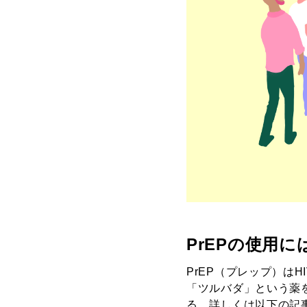
PrEPの使用
PrEP（プレップ）は
「ツルバダ」という薬を
る
。詳しくは以下の記