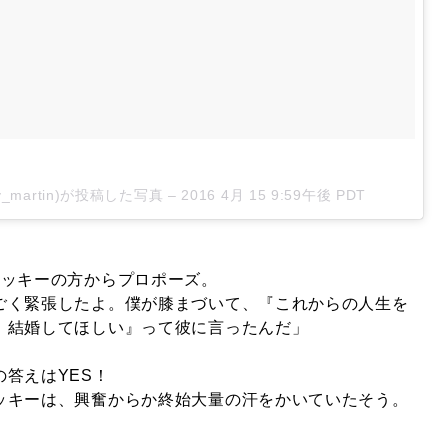
ky_martin)が投稿した写真 –
2016 4月 15 9:59午後 PDT
リッキーの方からプロポーズ。
ごく緊張したよ。僕が膝まづいて、『これからの人生を
。結婚してほしい』って彼に言ったんだ」
答えはYES！
ッキーは、興奮からか終始大量の汗をかいていたそう。