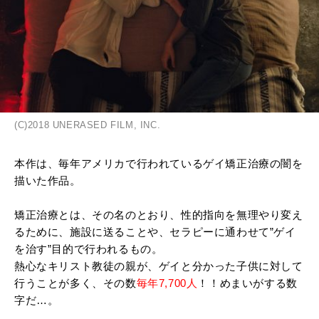
(C)2018 UNERASED FILM, INC.
本作は、毎年アメリカで行われているゲイ矯正治療の闇を
描いた作品。
矯正治療とは、その名のとおり、性的指向を無理やり変え
るために、施設に送ることや、セラピーに通わせて”ゲイ
を治す”目的で行われるもの。
熱心なキリスト教徒の親が、ゲイと分かった子供に対して
行うことが多く、その数
毎年7,700人
！！めまいがする数
字だ…。