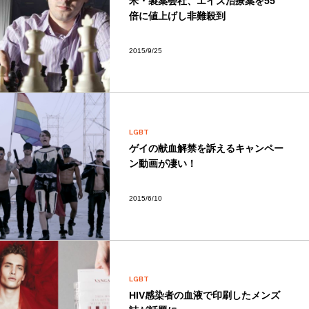
米・製薬会社、エイズ治療薬を55
倍に値上げし非難殺到
2015/9/25
LGBT
ゲイの献血解禁を訴えるキャンペー
ン動画が凄い！
2015/6/10
LGBT
HIV感染者の血液で印刷したメンズ