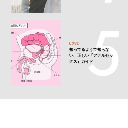
CULTURE
ボーイ・ミーツ・ボーイ
の傑作！韓国映画『君と
僕の5分』が公開へ
LOVE