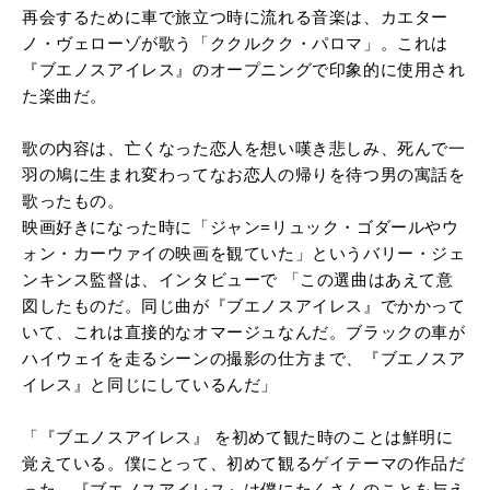
再会するために車で旅立つ時に流れる音楽は、カエター
ノ・ヴェローゾが歌う「ククルクク・パロマ」。これは
『ブエノスアイレス』のオープニングで印象的に使用され
た楽曲だ。
歌の内容は、亡くなった恋人を想い嘆き悲しみ、死んで一
羽の鳩に生まれ変わってなお恋人の帰りを待つ男の寓話を
歌ったもの。
映画好きになった時に「ジャン=リュック・ゴダールやウ
ォン・カーウァイの映画を観ていた」というバリー・ジェ
ンキンス監督は、インタビューで 「この選曲はあえて意
図したものだ。同じ曲が『ブエノスアイレス』でかかって
いて、これは直接的なオマージュなんだ。ブラックの車が
ハイウェイを走るシーンの撮影の仕方まで、『ブエノスア
イレス』と同じにしているんだ」
「『ブエノスアイレス』 を初めて観た時のことは鮮明に
覚えている。僕にとって、初めて観るゲイテーマの作品だ
った。『ブエノスアイレス』は僕にたくさんのことを与え