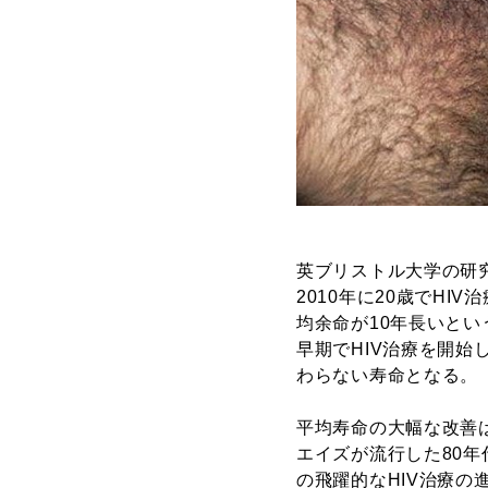
英ブリストル大学の研究
2010年に20歳でHI
均余命が10年長いとい
早期でHIV治療を開始
わらない寿命となる。
平均寿命の大幅な改善は
エイズが流行した80年
の飛躍的なHIV治療