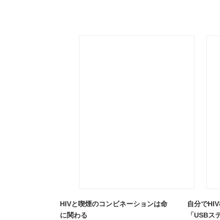
HIVと喫煙のコンビネーションは命
自分でHI
に関わる
「USBス