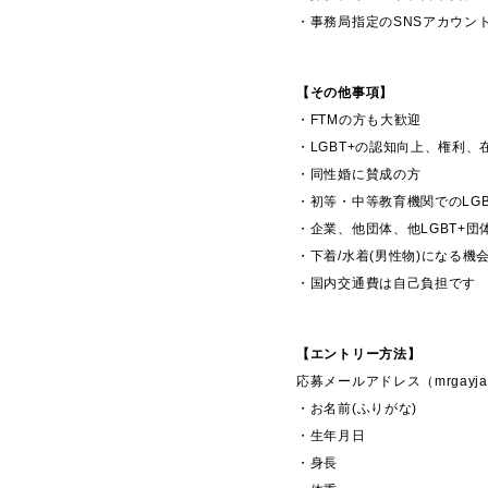
・事務局指定のSNSアカウン
【その他事項】
・FTMの方も大歓迎
・LGBT+の認知向上、権利
・同性婚に賛成の方
・初等・中等教育機関でのLG
・企業、他団体、他LGBT+
・下着/水着(男性物)になる
・国内交通費は自己負担です
【エントリー方法】
応募メールアドレス（mrgayja
・お名前(ふりがな)
・生年月日
・身長