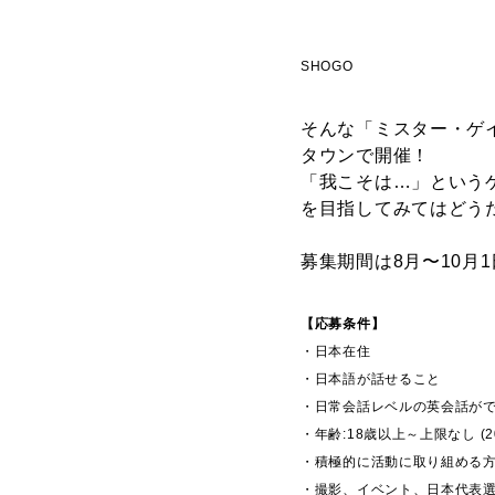
SHOGO
そんな「ミスター・ゲイ
タウンで開催！
「我こそは…」という
を目指してみてはどう
募集期間は8月〜10月
【応募条件】
・日本在住
・日本語が話せること
・日常会話レベルの英会話が
・年齢:18歳以上～上限なし
(
・積極的に活動に取り組める
・撮影、イベント、日本代表