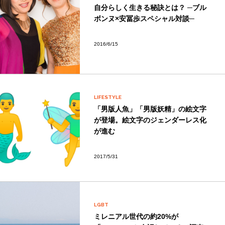
自分らしく生きる秘訣とは？ ─ブル
ボンヌ×安冨歩スペシャル対談─
2016/6/15
LIFESTYLE
「男版人魚」「男版妖精」の絵文字
が登場。絵文字のジェンダーレス化
が進む
2017/5/31
LGBT
ミレニアル世代の約20%が