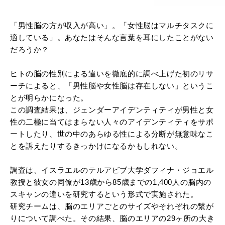
「男性脳の方が収入が高い」。「女性脳はマルチタスクに
適している」。あなたはそんな言葉を耳にしたことがない
だろうか？
ヒトの脳の性別による違いを徹底的に調べ上げた初のリサ
ーチによると、「男性脳や女性脳は存在しない」というこ
とが明らかになった。
この調査結果は、ジェンダーアイデンティティが男性と女
性の二極に当てはまらない人々のアイデンティティをサポ
ートしたり、世の中のあらゆる性による分断が無意味なこ
とを訴えたりするきっかけになるかもしれない。
調査は、イスラエルのテルアビブ大学ダフィナ・ジョエル
教授と彼女の同僚が13歳から85歳までの1,400人の脳内の
スキャンの違いを研究するという形式で実施された。
研究チームは、脳のエリアごとのサイズやそれぞれの繋が
りについて調べた。その結果、脳のエリアの29ヶ所の大き