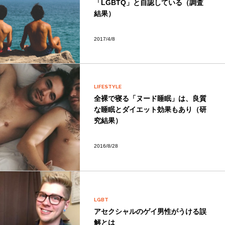
「LGBTQ」と自認している（調査
結果）
2017/4/8
LIFESTYLE
全裸で寝る「ヌード睡眠」は、良質
な睡眠とダイエット効果もあり（研
究結果）
2016/8/28
LGBT
アセクシャルのゲイ男性がうける誤
解とは