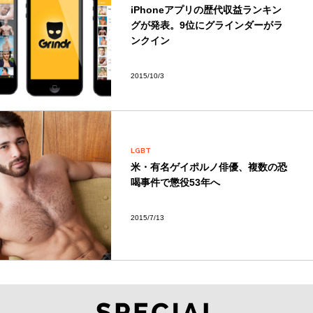
iPhoneアプリの歴代収益ランキン
グが発表。9位にグラインダーがラ
ンクイン
2015/10/3
LGBT
米・有名ゲイポルノ俳優、複数の恐
喝事件で懲役53年へ
2015/7/13