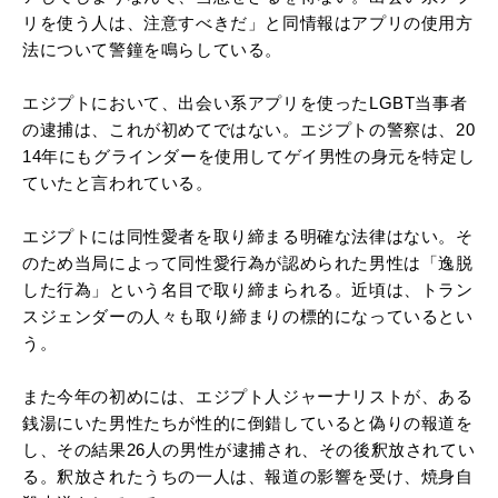
リを使う人は、注意すべきだ」と同情報はアプリの使用方
法について警鐘を鳴らしている。
エジプトにおいて、出会い系アプリを使ったLGBT当事者
の逮捕は、これが初めてではない。エジプトの警察は、20
14年にもグラインダーを使用してゲイ男性の身元を特定し
ていたと言われている。
エジプトには同性愛者を取り締まる明確な法律はない。そ
のため当局によって同性愛行為が認められた男性は「逸脱
した行為」という名目で取り締まられる。近頃は、トラン
スジェンダーの人々も取り締まりの標的になっているとい
う。
また今年の初めには、エジプト人ジャーナリストが、ある
銭湯にいた男性たちが性的に倒錯していると偽りの報道を
し、その結果26人の男性が逮捕され、その後釈放されてい
る。釈放されたうちの一人は、報道の影響を受け、焼身自