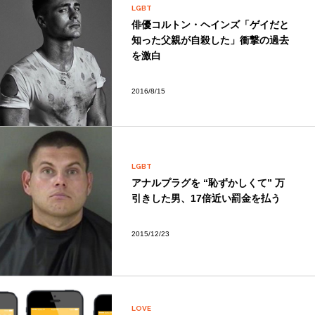
LGBT
俳優コルトン・ヘインズ「ゲイだと
知った父親が自殺した」衝撃の過去
を激白
2016/8/15
LGBT
アナルプラグを “恥ずかしくて” 万
引きした男、17倍近い罰金を払う
2015/12/23
LOVE