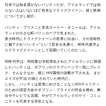
日本では知名度がないパンティだが、アイルランドでは知
らない人はいないほど有名なドラァグクイーン。彼と映画
について少し紹介。
パンティ・ブリスこと本名ローリー・オニールは、アイル
ランドの小さな町バリンローブで生まれた。
美大時代にドラァグクイーンの世界に出会い、その芸術性
に魅了され“パンティ”という芸名を名乗り、80年代後半よ
りドラァグクイーンとして花開いていくのだった。
90年代半ば、同性愛が非犯罪化されたアイルランドに帰国
したパンティは、ダブリンのクラブシーンで一気にブレイ
ク。そんなさなか、彼に HIV陽性の診断が下される。まだ
エイズが不治 の病とされていた時代だ。
しかし、パンティは逆境にめげることなくHIVチャリティ
のための演芸大会やダブリン・プライドの司会を務め、舞
台やテレビでも活躍。やがてアイルランドのゲイ・コミュ
ニティを代表する存在となる。