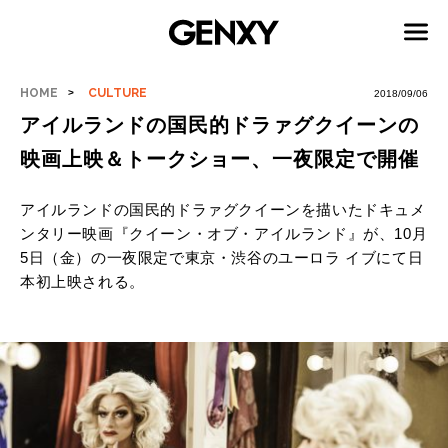
HOME
CULTURE
2018/09/06
アイルランドの国民的ドラァグクイーンの
映画上映＆トークショー、一夜限定で開催
アイルランドの国民的ドラァグクイーン
を
描いたドキュメ
ンタリー映画『
クイーン・オブ・アイルランド
』が、
10月
5日（金）の
一夜限定で東京・渋谷の
ユーロラ イブにて日
本初上映される。